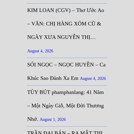
KIM LOAN (CGV) – Thơ Ước Ao
– VĂN: CHỊ HÀNG XÓM CŨ &
NGÀY XƯA NGUYỄN THỊ…
August 4, 2026
SỎI NGỌC – NGỌC HUYỀN – Ca
Khúc Sao Đành Xa Em
August 4, 2026
TÙY BÚT phamphanlang: 41 Năm
– Một Ngày Giỗ, Một Đời Thương
Nhớ.
August 1, 2026
TRẦN ĐẠI BẢN – RA MẮT THI