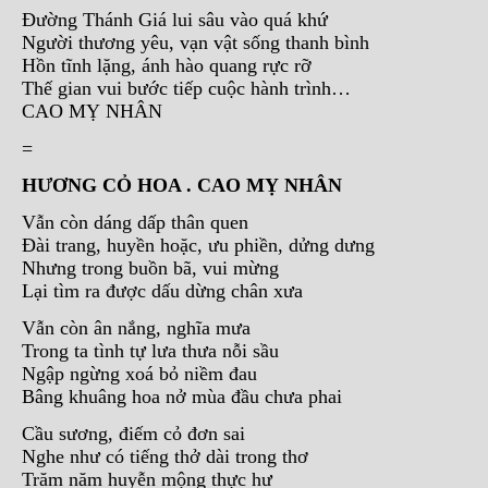
Đường Thánh Giá lui sâu vào quá khứ
Người thương yêu, vạn vật sống thanh bình
Hồn tĩnh lặng, ánh hào quang rực rỡ
Thế gian vui bước tiếp cuộc hành trình…
CAO MỴ NHÂN
=
HƯƠNG CỎ HOA . CAO MỴ NHÂN
Vẫn còn dáng dấp thân quen
Đài trang, huyền hoặc, ưu phiền, dửng dưng
Nhưng trong buồn bã, vui mừng
Lại tìm ra được dấu dừng chân xưa
Vẫn còn ân nắng, nghĩa mưa
Trong ta tình tự lưa thưa nỗi sầu
Ngập ngừng xoá bỏ niềm đau
Bâng khuâng hoa nở mùa đầu chưa phai
Cầu sương, điếm cỏ đơn sai
Nghe như có tiếng thở dài trong thơ
Trăm năm huyễn mộng thực hư