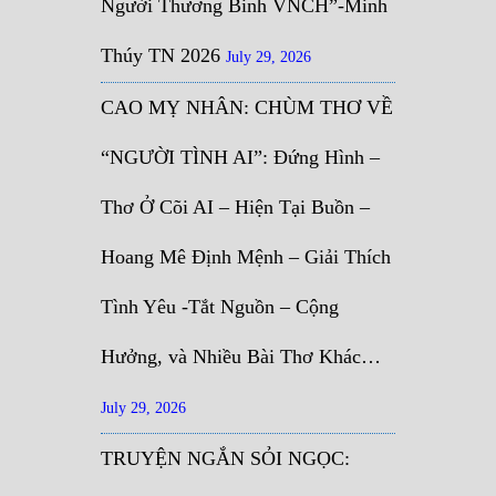
Người Thương Binh VNCH”-Minh
Thúy TN 2026
July 29, 2026
CAO MỴ NHÂN: CHÙM THƠ VỀ
“NGƯỜI TÌNH AI”: Đứng Hình –
Thơ Ở Cõi AI – Hiện Tại Buồn –
Hoang Mê Định Mệnh – Giải Thích
Tình Yêu -Tắt Nguồn – Cộng
Hưởng, và Nhiều Bài Thơ Khác…
July 29, 2026
TRUYỆN NGẮN SỎI NGỌC: