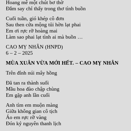
Hoang mê một chút bơ thờ
Đắm say chỉ thấy trong thơ tình buồn
Cuối tuần, gió khép cô đơn
Sau then cửa mộng tủi hờn lạt phai
Em ơi rực rỡ hoàng mai
Làm sao phai lạt tình ai mà buồn …
CAO MỴ NHÂN (HNPD)
6 – 2 – 2025
MÙA XUÂN VỪA MỚI HẾT. – CAO MỴ NHÂN
Trên đỉnh núi mây hồng
Đã tan ra thành suối
Mầu hoa đào chập chùng
Em gặp anh lần cuối
Anh tìm em muộn màng
Giữa không gian cô tịch
Áo em rực rỡ vàng
Đón kỷ nguyên thanh lịch