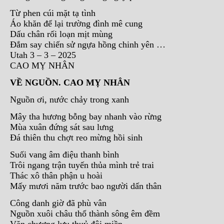
Từ phen cúi mặt tạ tình
Áo khăn để lại trường đình mê cung
Dấu chân rối loạn mịt mùng
Đắm say chiến sử ngựa hồng chinh yên …
Utah 3 – 3 – 2025
CAO MỴ NHÂN
VỀ NGUỒN. CAO MỴ NHÂN
Nguồn ơi, nước chảy trong xanh
Mây tha hương bỗng bay nhanh vào rừng
Mùa xuân đứng sát sau lưng
Đá thiên thu chợt reo mừng hồi sinh
Suối vang âm điệu thanh bình
Trôi ngang trận tuyến thủa mình trẻ trai
Thác xô thân phận u hoài
Mấy mươi năm trước bao người dấn thân
Công danh giờ đã phù vân
Nguồn xuôi châu thổ thành sông êm đềm