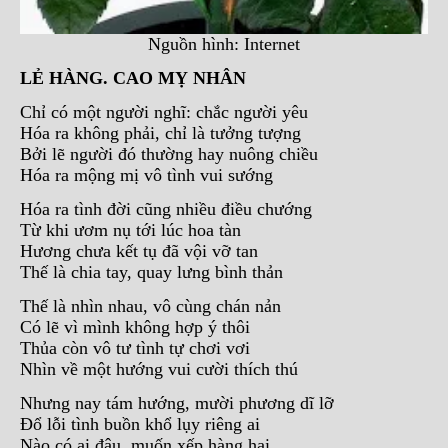
Nguồn hình: Internet
LẺ HÀNG. CAO MỴ NHÂN
Chỉ có một người nghĩ: chắc người yêu
Hóa ra không phải, chỉ là tưởng tượng
Bởi lẽ người đó thường hay nuông chiều
Hóa ra mộng mị vô tình vui sướng
Hóa ra tình đời cũng nhiều điều chướng
Từ khi ươm nụ tới lúc hoa tàn
Hương chưa kết tụ đã vội vỡ tan
Thế là chia tay, quay lưng bình thản
Thế là nhìn nhau, vô cùng chán nản
Có lẽ vì mình không hợp ý thôi
Thủa còn vô tư tình tự chơi vơi
Nhìn về một hướng vui cười thích thú
Nhưng nay tám hướng, mười phương dĩ lỡ
Đổ lỗi tình buồn khổ lụy riêng ai
Nào có ai đâu, muốn xếp hàng hai