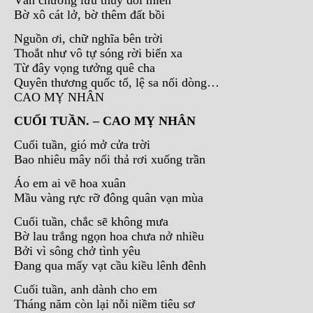
Văn chương lưu thuỷ đôi miền
Bờ xô cát lở, bờ thêm đất bồi
Nguồn ơi, chữ nghĩa bên trời
Thoắt như vô tự sóng rời biển xa
Từ đây vọng tưởng quê cha
Quyên thương quốc tổ, lệ sa nối dòng…
CAO MỴ NHÂN
CUỐI TUẦN. – CAO MỴ NHÂN
Cuối tuần, gió mở cửa trời
Bao nhiêu mây nổi thả rơi xuống trần
Áo em ai vẽ hoa xuân
Mầu vàng rực rỡ đông quân vạn mùa
Cuối tuần, chắc sẽ không mưa
Bờ lau trắng ngọn hoa chưa nở nhiều
Bởi vì sông chở tình yêu
Đang qua mấy vạt cầu kiều lênh đênh
Cuối tuần, anh dành cho em
Tháng năm còn lại nỗi niềm tiêu sơ