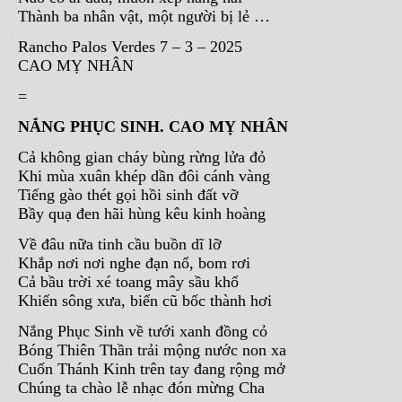
Thành ba nhân vật, một người bị lẻ …
Rancho Palos Verdes 7 – 3 – 2025
CAO MỴ NHÂN
=
NẮNG PHỤC SINH. CAO MỴ NHÂN
Cả không gian cháy bùng rừng lửa đỏ
Khi mùa xuân khép dần đôi cánh vàng
Tiếng gào thét gọi hồi sinh đất vỡ
Bầy quạ đen hãi hùng kêu kinh hoàng
Về đâu nữa tinh cầu buồn dĩ lỡ
Khắp nơi nơi nghe đạn nổ, bom rơi
Cả bầu trời xé toang mây sầu khổ
Khiến sông xưa, biển cũ bốc thành hơi
Nắng Phục Sinh về tưới xanh đồng cỏ
Bóng Thiên Thần trải mộng nước non xa
Cuốn Thánh Kinh trên tay đang rộng mở
Chúng ta chào lễ nhạc đón mừng Cha