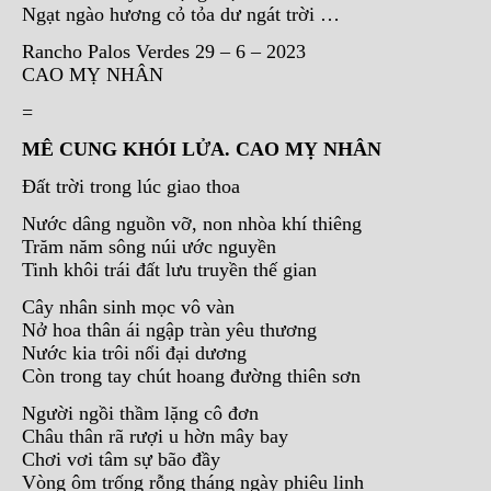
Ngạt ngào hương cỏ tỏa dư ngát trời …
Rancho Palos Verdes 29 – 6 – 2023
CAO MỴ NHÂN
=
MÊ CUNG KHÓI LỬA. CAO MỴ NHÂN
Đất trời trong lúc giao thoa
Nước dâng nguồn vỡ, non nhòa khí thiêng
Trăm năm sông núi ước nguyền
Tinh khôi trái đất lưu truyền thế gian
Cây nhân sinh mọc vô vàn
Nở hoa thân ái ngập tràn yêu thương
Nước kia trôi nổi đại dương
Còn trong tay chút hoang đường thiên sơn
Người ngồi thầm lặng cô đơn
Châu thân rã rượi u hờn mây bay
Chơi vơi tâm sự bão đầy
Vòng ôm trống rỗng tháng ngày phiêu linh