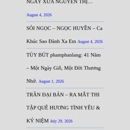
NGÀY XƯA NGUYỄN THỊ…
August 4, 2026
SỎI NGỌC – NGỌC HUYỀN – Ca
Khúc Sao Đành Xa Em
August 4, 2026
TÙY BÚT phamphanlang: 41 Năm
– Một Ngày Giỗ, Một Đời Thương
Nhớ.
August 1, 2026
TRẦN ĐẠI BẢN – RA MẮT THI
TẬP QUÊ HƯƠNG TÌNH YÊU &
KỶ NIỆM
July 29, 2026