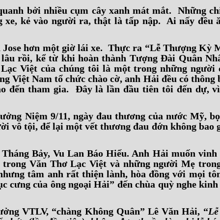
g quanh bởi nhiều cụm cây xanh mát mắt. Những ch
xe, kẻ vào người ra, thật là tấp nập. Ai nấy đều 
n Jose hơn một giờ lái xe. Thực ra “Lễ Thượng Kỳ 
lâu rồi, kể từ khi hoàn thành Tượng Đài Quân Nh
ạc Việt của chúng tôi là một trong những người 
ng Việt Nam tổ chức chào cờ, anh Hải đều có thông 
o đến tham gia. Đây là lần đầu tiên tôi đến dự, vì
Tưởng Niệm 9/11, ngày đau thương của nước Mỹ, b
i vô tội, để lại một vết thương đau đớn không bao g
m Tháng Bảy, Vu Lan Báo Hiếu. Anh Hải muốn vinh 
ẹ trong Văn Thơ Lạc Việt và những người Mẹ tron
hưng tâm anh rất thiện lành, hòa đồng với mọi tôn
ục cưng của ông ngoại Hải” đến chùa quỳ nghe kinh
Trưởng VTLV, “chàng Không Quân” Lê Văn Hải, “
Lễ