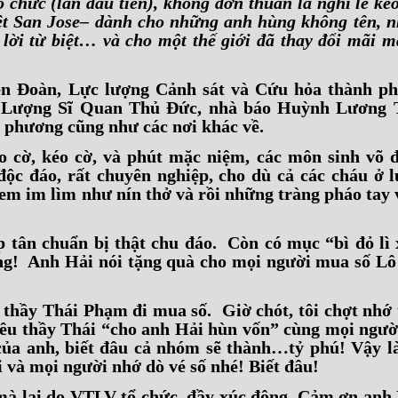
tổ chức (lần đầu tiên), không đơn thuần là nghi lễ 
 Việt San Jose– dành cho những anh hùng không tên, 
lời từ biệt… và cho một thế giới đã thay đổi mãi mã
n Đoàn, Lực lượng Cảnh sát và Cứu hỏa thành ph
Lượng Sĩ Quan Thủ Đức, nhà báo Huỳnh Lương T
ịa phương cũng như các nơi khác về.
ào cờ, kéo cờ, và phút mặc niệm, các môn sinh võ
độc đáo, rất chuyên nghiệp, cho dù cả các cháu ở l
xem im lìm như nín thở và rồi những tràng pháo tay 
p tân chuẩn bị thật chu đáo. Còn có mục “bì đỏ lì 
ông! Anh Hải nói tặng quà cho mọi người mua số Lô 
o thầy Thái Phạm đi mua số. Giờ chót, tôi chợt nhớ 
i kêu thầy Thái “cho anh Hải hùn vốn” cùng mọi ngườ
của anh, biết đâu cả nhóm sẽ thành…tỷ phú! Vậy l
và mọi người nhớ dò vé số nhé! Biết đâu!
mà lại do VTLV tổ chức, đầy xúc động. Cảm ơn anh