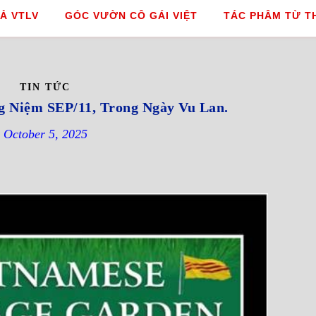
Ả VTLV
GÓC VƯỜN CÔ GÁI VIỆT
TÁC PHÂM TỪ T
TIN TỨC
 Niệm SEP/11, Trong Ngày Vu Lan.
October 5, 2025