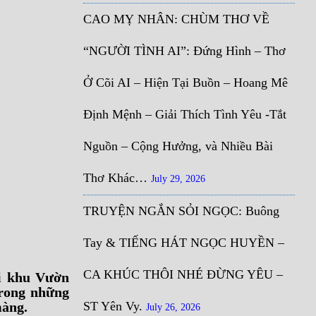
CAO MỴ NHÂN: CHÙM THƠ VỀ
“NGƯỜI TÌNH AI”: Đứng Hình – Thơ
Ở Cõi AI – Hiện Tại Buồn – Hoang Mê
Định Mệnh – Giải Thích Tình Yêu -Tắt
Nguồn – Cộng Hưởng, và Nhiều Bài
Thơ Khác…
July 29, 2026
TRUYỆN NGẮN SỎI NGỌC: Buông
Tay & TIẾNG HÁT NGỌC HUYỀN –
CA KHÚC THÔI NHÉ ĐỪNG YÊU –
ời khu Vườn
trong những
màng.
ST Yên Vy.
July 26, 2026