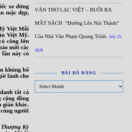
iếc xe dừng
VĂN THƠ LẠC VIỆT – BUỔI RA
ăn mặc đẹp,
MẮT SÁCH “Đường Lên Núi Thánh”
Mỹ Việt Mỗi
ân Việt Mỹ.
Của Nhà Văn Phạm Quang Trình.
July 25,
có công lớn
báo mời các
2026
 lần này có
ọn khủng bố
BÀI ĐÃ ĐĂNG
iờ lành cho
Bài đã đăng
danh tất cả
g cộng đồng
 giáo khác.
 cùng người
 Thượng Kỳ