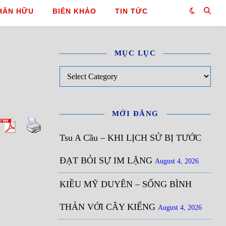
HÂN HỮU
BIÊN KHẢO
TIN TỨC
MỤC LỤC
Mục Lục
MỚI ĐĂNG
Tsu A Cầu – KHI LỊCH SỬ BỊ TƯỚC
ĐẠT BỎI SỰ IM LẶNG
August 4, 2026
KIỀU MỸ DUYÊN – SỐNG BÌNH
THẢN VỚI CÂY KIỂNG
August 4, 2026