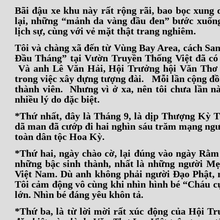
Bãi đậu xe khu này rất rộng rãi, bao bọc xun
lại, những “mảnh da vàng đầu đen” bước xuống 
lịch sự, cùng với vẻ mặt thật trang nghiêm.
Tôi và chàng xã đến từ Vùng Bay Area, cách Sa
Đầu Tháng” tại Vườn Truyền Thống Việt đã có 
Và anh Lê Văn Hải, Hội Trưởng hội Văn Thơ L
trong việc xây dựng tượng đài. Mỗi lần cộng đồ
thành viên. Nhưng vì ở xa, nên tôi chưa lần nà
nhiều lý do đặc biệt.
*Thứ nhất, đây là Tháng 9, là dịp Thượng Kỳ 
dã man đã cướp đi hai nghìn sáu trăm mạng ngườ
toàn dân tộc Hoa Kỳ.
*Thứ hai, ngày chào cờ, lại đúng vào ngày Rằ
những bậc sinh thành, nhất là những người M
Việt Nam. Dù anh không phải người Đạo Phật, n
Tôi cảm động vô cùng khi nhìn hình bé “Cháu c
lớn. Nhìn bé đáng yêu khôn tả.
*Thứ ba, là từ lời mời rất xúc động của Hội 