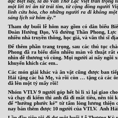
đặc biệt này, là do Văn Thơ Lạc Việt trân trọng 
một lời tri ân từ trái tim, từ cộng đồng người
lính cứu hỏa, cho những người ra đi không một 
sáng lịch sử hôm ấy
.”
Tham dự buổi lễ hôm nay gồm có dân biểu Biê
Đoàn Hướng Đạo, Võ đường Thần Phong, Lực 
nhiều nhà truyền thông, học giả, và văn thi sĩ đ
Để thêm phần trang trọng, sau các thủ tục ch
Phong đã ra biểu diễn nhiều màn võ thuật rất 
nhìn dễ thương vô cùng. Mọi người ai nấy ngồi 
khuyến khích các em..
Các món giải khác và ăn vặt cũng được ban tiế
Hải tặng các bà Mẹ, và rồi còn … tặng cả các 
đã lên một tỷ mấy rồi!
Nhóm VTLV 9 người góp hết bì lì xì lại giao ch
và chạy đi kiếm thì anh đã đi mất tiêu, nên tô
để “hưởng phước ké” từ tấm lòng lương thiện 
nay bán thêm được 10 người của VTLV. Anh Hải 
Lần đầu tiên tôi đi dự một buổi Lễ Thượng Kỳ 