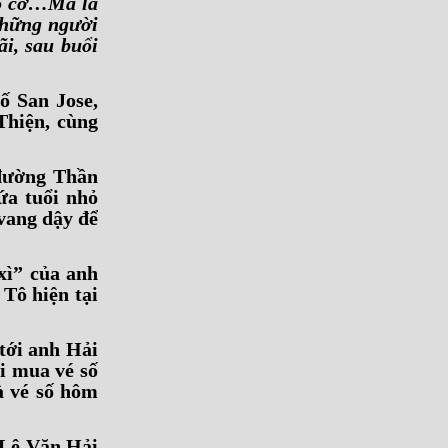
kéo cờ…Mà là
những người
i, sau buổi
ố San Jose,
hiện, cùng
 đường Thần
ứa tuổi nhỏ
vang dậy để
xì” của anh
Tô hiện tại
tới anh Hải
i mua vé số
à vé số hôm
 Lê Văn Hải