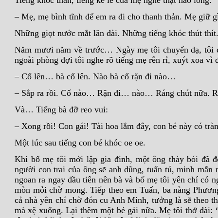
Tiếng khóc than, tiếng kể lể của mẹ nghe thật não lòng.
– Mẹ, mẹ bình tĩnh để em ra đi cho thanh thản. Mẹ giữ
Những giọt nước mắt lăn dài. Những tiếng khóc thút thít
Năm mươi năm về trước… Ngày mẹ tôi chuyển dạ, tôi đ
ngoài phòng đợi tôi nghe rõ tiếng mẹ rên rỉ, xuýt xoa vì 
– Cố lên… bà cố lên. Nào bà cố rặn đi nào…
– Sắp ra rồi. Cố nào… Rặn đi… nào… Ráng chút nữa. 
Và… Tiếng bà đỡ reo vui:
– Xong rồi! Con gái! Tài hoa lắm đây, con bé này có trà
Một lúc sau tiếng con bé khóc oe oe.
Khi bố mẹ tôi mới lập gia đình, một ông thày bói đã đ
người con trai của ông sẽ anh dũng, tuấn tú, minh mẫ
ngoan ra ngay đầu tiên nên bà và bố mẹ tôi yên chí có n
mòn mỏi chờ mong. Tiếp theo em Tuấn, ba nàng Phương
cả nhà yên chí chờ đón cu Anh Minh, tưởng là sẽ theo t
mà xệ xuống. Lại thêm một bé gái nữa. Mẹ tôi thở dài: 