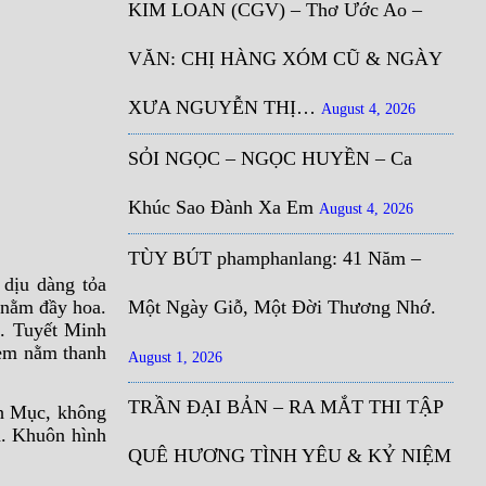
KIM LOAN (CGV) – Thơ Ước Ao –
VĂN: CHỊ HÀNG XÓM CŨ & NGÀY
XƯA NGUYỄN THỊ…
August 4, 2026
SỎI NGỌC – NGỌC HUYỀN – Ca
Khúc Sao Đành Xa Em
August 4, 2026
TÙY BÚT phamphanlang: 41 Năm –
 dịu dàng tỏa
 nằm đầy hoa.
Một Ngày Giỗ, Một Đời Thương Nhớ.
. Tuyết Minh
 em nằm thanh
August 1, 2026
TRẦN ĐẠI BẢN – RA MẮT THI TẬP
nh Mục, không
h. Khuôn hình
QUÊ HƯƠNG TÌNH YÊU & KỶ NIỆM