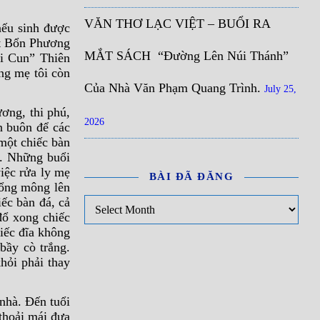
VĂN THƠ LẠC VIỆT – BUỔI RA
nếu sinh được
ật Bổn Phương
MẮT SÁCH “Đường Lên Núi Thánh”
i Cun” Thiên
ng mẹ tôi còn
Của Nhà Văn Phạm Quang Trình.
July 25,
ơng, thi phú,
2026
n buôn để các
một chiếc bàn
n. Những buổi
iệc rửa ly mẹ
BÀI ĐÃ ĐĂNG
hổng mông lên
Bài đã đăng
iếc bàn đá, cả
đổ xong chiếc
iếc đĩa không
bầy cò trắng.
hỏi phải thay
nhà. Đến tuổi
 thoải mái đưa