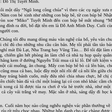
y: Đỗ Thị Tuyết Minh.
tôi một dây “Ngũ long công chúa” vì theo các cụ ngày xưa 
á. Năm con bé xinh như những con búp bê, từ con búp bê Nh
òn xoe “Miko” Tuyết Minh đến con búp bê mắt nhung “M
ng đỉnh ra đời, bố đặt tên em là Đỗ Anh Minh Duy. Cuối cù
 người con.
. Chúng tôi đều mang dòng máu văn nghệ của bố, yêu văn chư
i chỉ đủ cho những nhu cầu căn bản. Mẹ tôi phải tần tảo bá
 nghỉ mát Đà Lạt, Nha Trang hay Vũng Tàu… Bố tôi đặt làm 
g, chiếm gần hết phòng ăn làm chỗ cả nhà tụ họp quây quầ
hãng kem ở đường Nguyễn Trãi mua cả kí lô. Để tiết kiệm v
 một cái muỗng, ăn chung. Mấy con búp bê bò cả lên bàn, c
 cũng mua cả bao, luộc đầy một nồi rồi để cả nồi lên giữa ch
 hay tráng bánh cuốn, mấy đứa nhỏ chia nhau chực, hễ chị 
ên chiếc bàn đá và chỉ một loáng lại có con nhỏ khác cầm ch
i xong cả lũ được túa ra chơi ở vỉa hè trước nhà, như một 
cả cây vải trắng về may. Mặc sẵn ở nhà, sáng dậy đi học k
ớn. Cuối năm học nào cũng nghễu nghện vác phần thưởng về 
h, ríu rít trêu chọc nhau. Những hỗn danh cho các chàng được