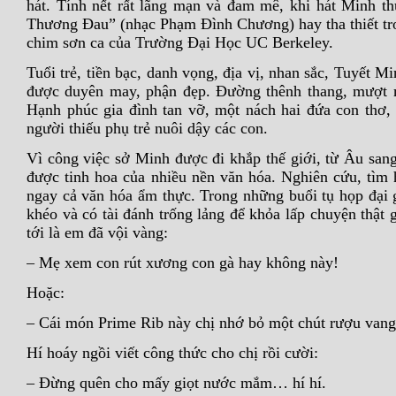
hát. Tính nết rất lãng mạn và đam mê, khi hát Minh t
Thương Đau” (nhạc Phạm Đình Chương) hay tha thiết t
chim sơn ca của Trường Đại Học UC Berkeley.
Tuổi trẻ, tiền bạc, danh vọng, địa vị, nhan sắc, Tuyết 
được duyên may, phận đẹp. Đường thênh thang, mượt
Hạnh phúc gia đình tan vỡ, một nách hai đứa con thơ
người thiếu phụ trẻ nuôi dậy các con.
Vì công việc sở Minh được đi khắp thế giới, từ Âu san
được tinh hoa của nhiều nền văn hóa. Nghiên cứu, tìm 
ngay cả văn hóa ẩm thực. Trong những buổi tụ họp đại g
khéo và có tài đánh trống lảng để khỏa lấp chuyện thật 
tới là em đã vội vàng:
– Mẹ xem con rút xương con gà hay không này!
Hoặc:
– Cái món Prime Rib này chị nhớ bỏ một chút rượu vang
Hí hoáy ngồi viết công thức cho chị rồi cười:
– Đừng quên cho mấy giọt nước mắm… hí hí.