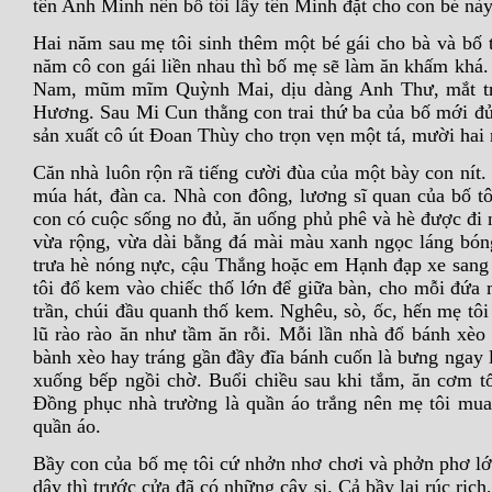
tên Anh Minh nên bố tôi lấy tên Minh đặt cho con bé nà
Hai năm sau mẹ tôi sinh thêm một bé gái cho bà và bố 
năm cô con gái liền nhau thì bố mẹ sẽ làm ăn khấm kh
Nam, mũm mĩm Quỳnh Mai, dịu dàng Anh Thư, mắt tr
Hương. Sau Mi Cun thằng con trai thứ ba của bố mới đủ
sản xuất cô út Đoan Thùy cho trọn vẹn một tá, mười hai
Căn nhà luôn rộn rã tiếng cười đùa của một bày con nít
múa hát, đàn ca. Nhà con đông, lương sĩ quan của bố tô
con có cuộc sống no đủ, ăn uống phủ phê và hè được đi
vừa rộng, vừa dài bằng đá mài màu xanh ngọc láng bón
trưa hè nóng nực, cậu Thắng hoặc em Hạnh đạp xe sang 
tôi đổ kem vào chiếc thố lớn để giữa bàn, cho mỗi đứa
trần, chúi đầu quanh thố kem. Nghêu, sò, ốc, hến mẹ tôi
lũ rào rào ăn như tầm ăn rỗi. Mỗi lần nhà đổ bánh xèo
bành xèo hay tráng gần đầy đĩa bánh cuốn là bưng ngay l
xuống bếp ngồi chờ. Buổi chiều sau khi tắm, ăn cơm tố
Đồng phục nhà trường là quần áo trắng nên mẹ tôi mua 
quần áo.
Bầy con của bố mẹ tôi cứ nhởn nhơ chơi và phởn phơ l
dậy thì trước cửa đã có những cây si. Cả bầy lại rúc ric