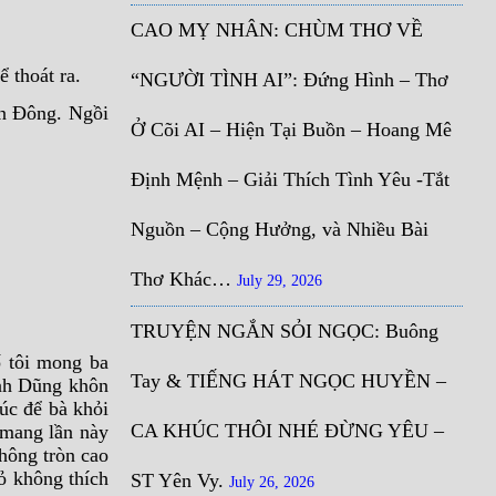
CAO MỴ NHÂN: CHÙM THƠ VỀ
 thoát ra.
“NGƯỜI TÌNH AI”: Đứng Hình – Thơ
An Đông. Ngồi
Ở Cõi AI – Hiện Tại Buồn – Hoang Mê
Định Mệnh – Giải Thích Tình Yêu -Tắt
Nguồn – Cộng Hưởng, và Nhiều Bài
Thơ Khác…
July 29, 2026
TRUYỆN NGẮN SỎI NGỌC: Buông
ố tôi mong ba
Tay & TIẾNG HÁT NGỌC HUYỀN –
Anh Dũng khôn
lúc để bà khỏi
CA KHÚC THÔI NHÉ ĐỪNG YÊU –
 mang lần này
hông tròn cao
ỏ không thích
ST Yên Vy.
July 26, 2026