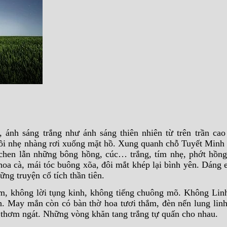
 ánh sáng trắng như ánh sáng thiên nhiên từ trên trần cao
rồi nhẹ nhàng rơi xuống mặt hồ. Xung quanh chỗ Tuyết Minh
hen lẫn những bông hồng, cúc… trắng, tím nhẹ, phớt hồng
oa cà, mái tóc buông xõa, đôi mắt khép lại bình yên. Dáng
ng truyện cổ tích thần tiên.
ệm, không lời tụng kinh, không tiếng chuông mõ. Không Li
. May mắn còn có bàn thờ hoa tươi thắm, đèn nến lung lin
 thơm ngát. Những vòng khăn tang trắng tự quấn cho nhau.