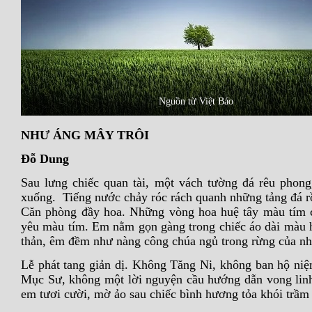
Nguồn từ Việt Báo
NHƯ
ÁNG MÂY TRÔI
Đỗ Dung
Sau lưng chiếc quan tài, một vách tường đá rêu phong,
xuống. Tiếng nước chảy róc rách quanh những tảng đá 
Căn phòng đầy hoa. Những vòng hoa huệ tây màu tím c
yêu màu tím. Em nằm gọn gàng trong chiếc áo dài màu h
thản, êm đềm như nàng công chúa ngủ trong rừng của nhữ
Lễ phát tang giản dị. Không Tăng Ni, không ban hộ ni
Mục Sư, không một lời nguyện cầu hướng dẫn vong linh
em tươi cười, mờ ảo sau chiếc bình hương tỏa khói trầm