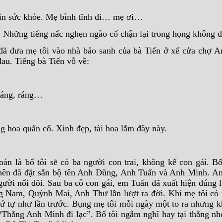
 gìn sức khỏe. Mẹ bình tĩnh đi… mẹ ơi…
. Những tiếng nấc nghẹn ngào cố chận lại trong họng không để
ã đưa mẹ tôi vào nhà bảo sanh của bà Tiến ở xế cửa chợ 
đau. Tiếng bà Tiến vỗ về:
Ráng, ráng…
ng hoa quấn cổ. Xinh đẹp, tài hoa lắm đây này.
oán là bố tôi sẽ có ba người con trai, không kể con gái. B
n nên đã đặt sẵn bộ tên Anh Dũng, Anh Tuấn và Anh Minh. 
gười nối dõi. Sau ba cô con gái, em Tuấn đã xuất hiện đúng 
 Nam, Quỳnh Mai, Anh Thư lần lượt ra đời. Khi mẹ tôi có
hứ tự như lần trước. Bụng mẹ tôi mỗi ngày một to ra nhưng k
“Thằng Anh Minh đi lạc”. Bố tôi ngẫm nghĩ hay tại thằng nh