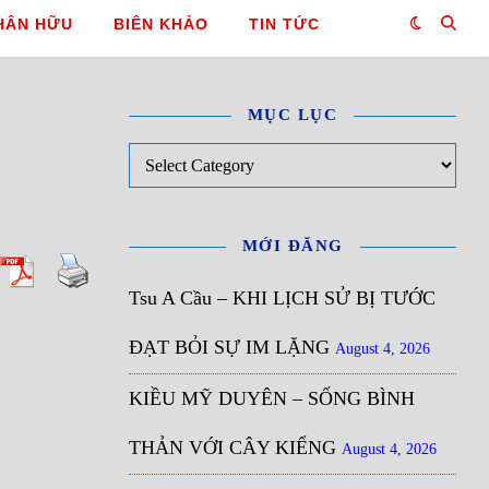
HÂN HỮU
BIÊN KHẢO
TIN TỨC
MỤC LỤC
Mục Lục
MỚI ĐĂNG
Tsu A Cầu – KHI LỊCH SỬ BỊ TƯỚC
ĐẠT BỎI SỰ IM LẶNG
August 4, 2026
KIỀU MỸ DUYÊN – SỐNG BÌNH
THẢN VỚI CÂY KIỂNG
August 4, 2026