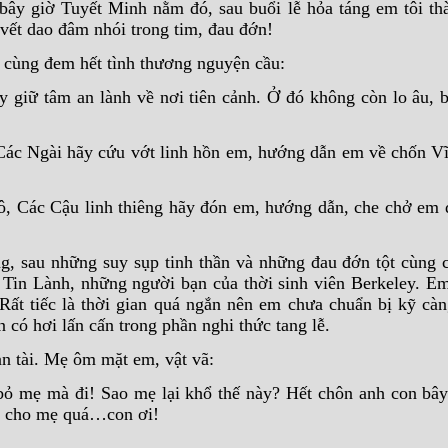
 bây giờ Tuyết Minh nằm đó, sau buổi lễ hỏa táng em tôi thà
vết dao đâm nhói trong tim, đau đớn!
 cùng đem hết tình thương nguyện cầu:
 giữ tâm an lành về nơi tiên cảnh. Ở đó không còn lo âu, b
, Các Ngài hãy cứu vớt linh hồn em, hướng dẫn em về chốn V
ô, Các Cậu linh thiêng hãy đón em, hướng dẫn, che chở em 
ng, sau những suy sụp tinh thần và những đau đớn tột cùng c
 Tin Lành, những người bạn của thời sinh viên Berkeley. E
ất tiếc là thời gian quá ngắn nên em chưa chuẩn bị kỹ càn
có hơi lấn cấn trong phần nghi thức tang lễ.
an tài. Mẹ ôm mặt em, vật vã:
ỏ mẹ mà đi! Sao mẹ lại khổ thế này? Hết chôn anh con bây
n cho mẹ quá…con ơi!