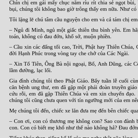
Chín chị em gái mấy chục năm ríu rít chia sẻ ngọt bùi,
bụi, chúng tôi không bao giờ trông thấy em nữa. Như có 
Tôi lặng lẽ chú tâm cầu nguyện cho em và cả tám chị em
– Ngủ đi Minh, ngủ một giấc thiên thu bình yên. Em hãy
toán, không có đau đớn, khổ sở, muộn phiền.
– Cầu xin các đấng tối cao, Trời, Phật hay Thiên Chúa
đời Hạnh Phúc trong vòng tay che chở của Các Ngài.
– Xin Tổ Tiên, Ông Bà nội ngoại, Bố, Anh Dũng, các C
lầm đường, lạc lối.
Gia đình chúng tôi theo Phật Giáo. Bẩy tuần lễ cuối cù
căn bệnh ung thư, em đã gặp một phái đoàn truyền giáo
cứu rỗi, em đã gặp Thiên Chúa và em xin chuyển đạo. R
chúng tôi cũng chưa quen với tín ngưỡng mới của em nên 
Mẹ chúng tôi đến, chiếc xe lăn đưa mẹ đến bên chiếc qu
– Con ơi, con có thương mẹ không con? Sao con đành b
con. Con có biết mẹ khổ như thế nào không hả? Đau đớ