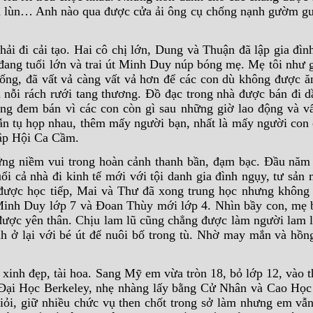
nh lùn… Anh nào qua được cửa ải ông cụ chống nạnh gườm g
i đi cải tạo. Hai cô chị lớn, Dung và Thuận đã lập gia đình
 đang tuổi lớn và trai út Minh Duy núp bóng mẹ. Mẹ tôi như 
ống, đã vất vả càng vất vả hơn để các con dù không được 
 nỗi rách rưới tang thương. Đồ đạc trong nhà được bán đi 
ng đem bán vì các con còn gì sau những giờ lao động và v
vẫn tụ họp nhau, thêm mấy người bạn, nhất là mấy người con
lập Hội Ca Cầm.
ững niềm vui trong hoàn cảnh thanh bần, đạm bạc. Đầu nă
ổi cả nhà đi kinh tế mới với tội danh gia đình ngụy, tư sản
ược học tiếp, Mai và Thư đã xong trung học nhưng không 
Minh Duy lớp 7 và Đoan Thùy mới lớp 4. Nhìn bầy con, mẹ
được yên thân. Chịu lam lũ cũng chẳng được làm người lam l
h ở lại với bé út để nuôi bố trong tù. Nhờ may mắn và hồng
xinh đẹp, tài hoa. Sang Mỹ em vừa tròn 18, bỏ lớp 12, vào 
Đại Học Berkeley, nhẹ nhàng lấy bằng Cử Nhân và Cao Học
iỏi, giữ nhiều chức vụ then chốt trong sở làm nhưng em v