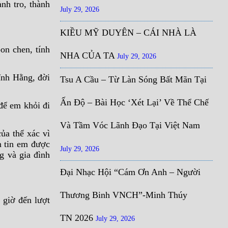
nh tro, thành
July 29, 2026
KIỀU MỸ DUYÊN – CÁI NHÀ LÀ
on chen, tính
NHA CỦA TA
July 29, 2026
ĩnh Hằng, đời
Tsu A Cầu – Từ Làn Sóng Bất Mãn Tại
Ấn Độ – Bài Học ‘Xét Lại’ Về Thể Chế
để em khỏi đi
Và Tầm Vóc Lãnh Đạo Tại Việt Nam
ủa thể xác vì
m tin em được
July 29, 2026
g và gia đình
Đại Nhạc Hội “Cám Ơn Anh – Người
Thương Binh VNCH”-Minh Thúy
 giờ đến lượt
TN 2026
July 29, 2026