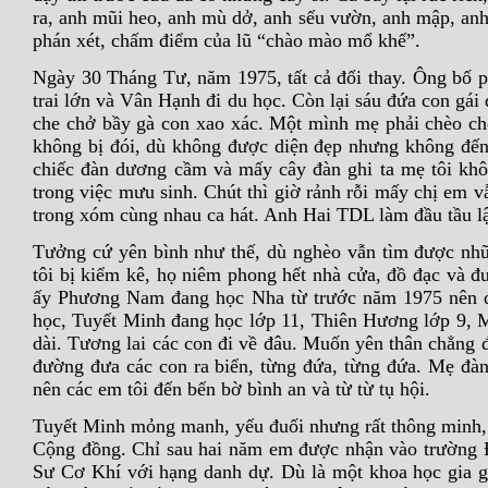
ra, anh mũi heo, anh mù dở, anh sếu vườn, anh mập, a
phán xét, chấm điểm của lũ “chào mào mổ khế”.
Ngày 30 Tháng Tư, năm 1975, tất cả đổi thay. Ông bố phả
trai lớn và Vân Hạnh đi du học. Còn lại sáu đứa con gái
che chở bầy gà con xao xác. Một mình mẹ phải chèo ch
không bị đói, dù không được diện đẹp nhưng không đến
chiếc đàn dương cầm và mấy cây đàn ghi ta mẹ tôi khô
trong việc mưu sinh. Chút thì giờ rảnh rỗi mấy chị em 
trong xóm cùng nhau ca hát. Anh Hai TDL làm đầu tầu 
Tưởng cứ yên bình như thế, dù nghèo vẫn tìm được nh
tôi bị kiểm kê, họ niêm phong hết nhà cửa, đồ đạc và đu
ấy Phương Nam đang học Nha từ trước năm 1975 nên đ
học, Tuyết Minh đang học lớp 11, Thiên Hương lớp 9, 
dài. Tương lai các con đi về đâu. Muốn yên thân chẳng 
đường đưa các con ra biển, từng đứa, từng đứa. Mẹ đàn
nên các em tôi đến bến bờ bình an và từ từ tụ hội.
Tuyết Minh mỏng manh, yếu đuối nhưng rất thông minh, 
Cộng đồng. Chỉ sau hai năm em được nhận vào trường 
Sư Cơ Khí với hạng danh dự. Dù là một khoa học gia g