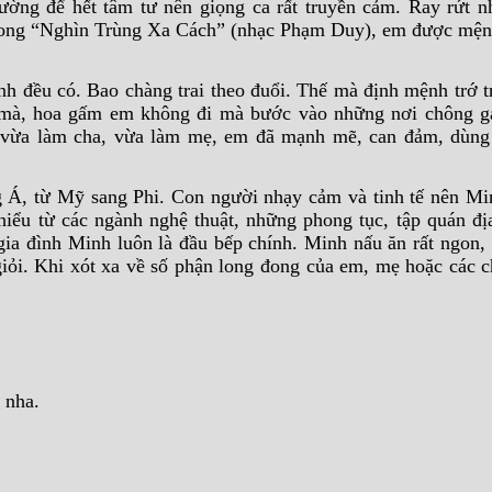
hường để hết tâm tư nên giọng ca rất truyền cảm. Ray rứt
rong “Nghìn Trùng Xa Cách” (nhạc Phạm Duy), em được mện
Minh đều có. Bao chàng trai theo đuổi. Thế mà định mệnh trớ
 mà, hoa gấm em không đi mà bước vào những nơi chông g
, vừa làm cha, vừa làm mẹ, em đã mạnh mẽ, can đảm, dùng
g Á, từ Mỹ sang Phi. Con người nhạy cảm và tinh tế nên Mi
hiểu từ các ngành nghệ thuật, những phong tục, tập quán đ
ia đình Minh luôn là đầu bếp chính. Minh nấu ăn rất ngon, t
giỏi. Khi xót xa về số phận long đong của em, mẹ hoặc các c
 nha.