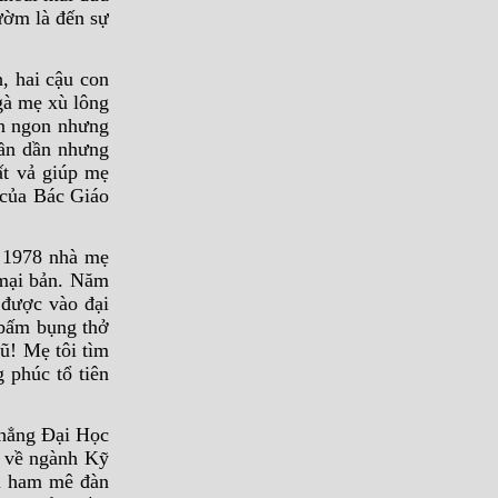
ườm là đến sự
, hai cậu con
gà mẹ xù lông
ăn ngon nhưng
dần dần nhưng
ất vả giúp mẹ
 của Bác Giáo
m 1978 nhà mẹ
 mại bản. Năm
được vào đại
 bấm bụng thở
ũ! Mẹ tôi tìm
 phúc tổ tiên
thẳng Đại Học
 về ngành Kỹ
ẫn ham mê đàn