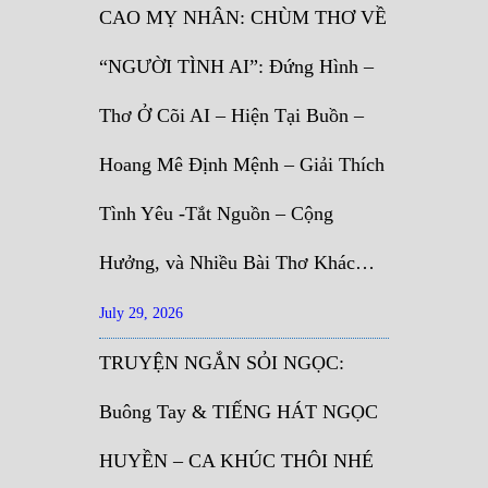
CAO MỴ NHÂN: CHÙM THƠ VỀ
“NGƯỜI TÌNH AI”: Đứng Hình –
Thơ Ở Cõi AI – Hiện Tại Buồn –
Hoang Mê Định Mệnh – Giải Thích
Tình Yêu -Tắt Nguồn – Cộng
Hưởng, và Nhiều Bài Thơ Khác…
July 29, 2026
TRUYỆN NGẮN SỎI NGỌC:
Buông Tay & TIẾNG HÁT NGỌC
HUYỀN – CA KHÚC THÔI NHÉ