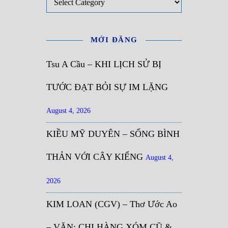
MỚI ĐĂNG
Tsu A Cầu – KHI LỊCH SỬ BỊ
TƯỚC ĐẠT BỎI SỰ IM LẶNG
August 4, 2026
KIỀU MỸ DUYÊN – SỐNG BÌNH
THẢN VỚI CÂY KIỂNG
August 4,
2026
KIM LOAN (CGV) – Thơ Ước Ao
– VĂN: CHỊ HÀNG XÓM CŨ &