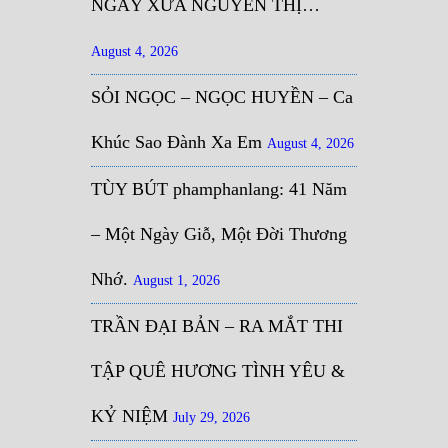
NGÀY XƯA NGUYỄN THỊ…
August 4, 2026
SỎI NGỌC – NGỌC HUYỀN – Ca
Khúc Sao Đành Xa Em
August 4, 2026
TÙY BÚT phamphanlang: 41 Năm
– Một Ngày Giỗ, Một Đời Thương
Nhớ.
August 1, 2026
TRẦN ĐẠI BẢN – RA MẮT THI
TẬP QUÊ HƯƠNG TÌNH YÊU &
KỶ NIỆM
July 29, 2026