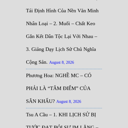
Tái Định Hình Của Nền Văn Minh
Nhân Loại – 2. Muối – Chất Keo
Gắn Kết Dân Tộc Lại Với Nhau –
3. Giảng Dạy Lịch Sử Chủ Nghĩa
Cộng Sản.
August 8, 2026
Phương Hoa: NGHỀ MC – CÓ
PHẢI LÀ “TÂM ĐIỂM” CỦA
SÂN KHẤU?
August 8, 2026
Tsu A Cầu – 1. KHI LỊCH SỬ BỊ
TƯỚC ĐẠT BỎI SỰ IM LẶNG –