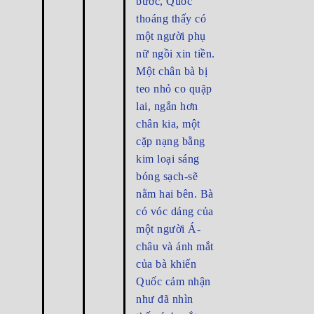
bước, Quốc
thoáng thấy có
một người phụ
nữ ngồi xin tiền.
Một chân bà bị
teo nhỏ co quặp
lai, ngắn hơn
chân kia, một
cặp nạng bằng
kim loại sáng
bóng sạch-sẽ
nằm hai bên. Bà
có vóc dáng của
một người Á-
châu và ánh mắt
của bà khiến
Quốc cảm nhận
như đã nhìn