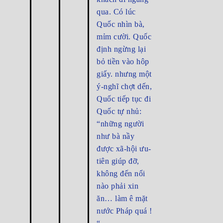
qua. Có lúc
Quốc nhìn bà,
mỉm cười. Quốc
định ngừng lại
bỏ tiền vào hôp
giấy. nhưng một
ý-nghĩ chợt dến,
Quốc tiếp tục đi
Quốc tự nhủ:
“những người
như bà nầy
được xã-hội ưu-
tiên giúp đỡ,
không đến nổi
nào phải xin
ăn… làm ê mặt
nước Pháp quá !