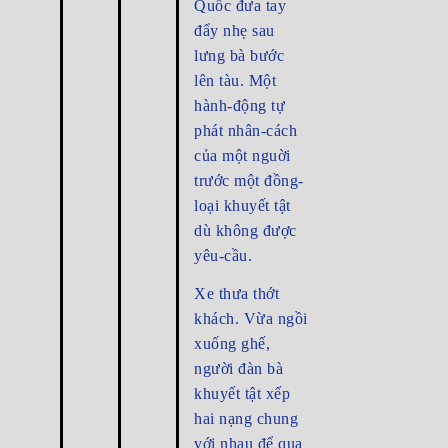
Quốc đưa tay
đẩy nhẹ sau
lưng bà bước
lên tàu. Một
hành-động tự
phát nhân-cách
của một nguời
trước một đồng-
loại khuyết tật
dù không được
yêu-cầu.
Xe thưa thớt
khách. Vừa ngồi
xuống ghế,
người đàn bà
khuyết tật xếp
hai nạng chung
với nhau để qua