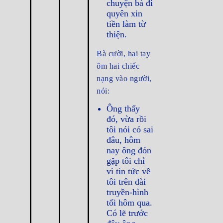
chuyện bà đi
quyên xin
tiền làm từ
thiện.
Bà cười, hai tay
ôm hai chiếc
nạng vào người,
nói:
Ông thấy
đó, vừa rồi
tôi nói có sai
đâu, hôm
nay ông đón
gặp tôi chỉ
vì tin tức về
tôi trên đài
truyền-hình
tối hôm qua.
Có lẽ trước