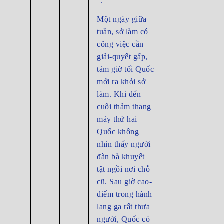
“.
Một ngày giữa
tuần, sở làm có
công việc cần
giải-quyết gấp,
tám giờ tối Quốc
mới ra khỏi sở
làm. Khi đến
cuối thảm thang
máy thứ hai
Quốc không
nhìn thấy người
đàn bà khuyết
tật ngồi nơi chỗ
cũ. Sau giờ cao-
điểm trong hành
lang ga rất thưa
người, Quốc có