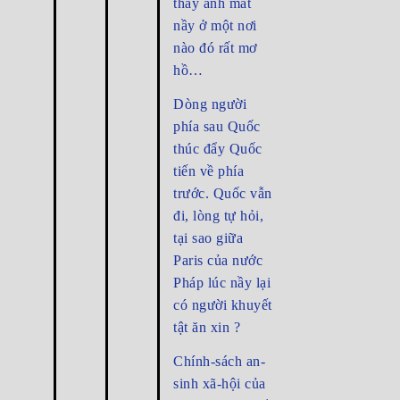
thấy ánh mắt
nầy ở một nơi
nào đó rất mơ
hồ…
Dòng người
phía sau Quốc
thúc đẩy Quốc
tiến về phía
trước. Quốc vẫn
đi, lòng tự hỏi,
tại sao giữa
Paris của nước
Pháp lúc nầy lại
có người khuyết
tật ăn xin ?
Chính-sách an-
sinh xã-hội của