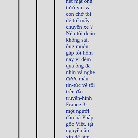
nét mặt ông
tươi vui và
còn chờ tôi
để trể mấy
chuyến xe ?
Nếu tôi đoán
không sai,
ông muốn
gặp tôi hôm
nay vì đêm
qua ông đã
nhìn và nghe
được mẫu
tin-tức về tôi
trên đài
truyền-hình
France 3:
một người
đàn bà Pháp
gốc Việt, tật
nguyền ăn
xin để làm