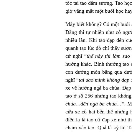
tóc tai tao đẫm sương. Tao họ
giờ vắng mặt một buổi học hay
Mày biết không? Có một buổi s
Đằng thì tự nhiên như có ngư
nhiều lần. Khi tao đạp đến c
quanh tao lúc đó chỉ thấy sươn
cứ nghĩ “
thế này thì làm sa
hướng khác. Bình thường tao 
con đường mòn băng qua đườn
nghĩ “
tại sao mình không đạp
xe về hướng ngả ba chùa. Đạp 
tao ở số 256 nhưng tao không 
chùa…đến ngả
ba chùa…”.
Mọ
cửa xe cộ hai bên thế nhưng
điều lạ là tao cứ đạp xe như 
chạm vào tao. Quả là kỳ lạ! T