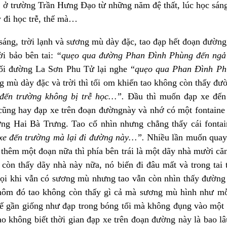
c ở trường Trần Hưng Đạo từ những năm đệ thất, lúc học sáng
 đi học trễ, thế mà…
áng, trời lạnh và sương mù dày đặc, tao đạp hết đoạn đườn
ời bảo bên tai:
“quẹo qua đường Phan Đình Phùng đến ngả
uối đường La Sơn Phu Tử lại nghe “
quẹo qua Phan Đình Ph
g mù dày đặc và trời thì tối om khiến tao không còn thấy đư
o đến trường không bị trễ học…”.
Đầu thì muốn đạp xe đến
cũng hay đạp xe trên đoạn đườngnày và nhớ có một fontaine 
g Hai Bà Trưng. Tao cố nhìn nhưng chẳng thấy cái fontain
 xe đến trường mà lại đi đường này…”.
Nhiều lần muốn quay 
thêm một đoạn nữa thì phía bên trái là một dãy nhà mười căn
còn thấy dãy nhà này nữa, nó biến đi đâu mất và trong tai 
i khi vẫn có sương mù nhưng tao vẫn còn nhìn thấy đường 
 hôm đó tao không còn thấy gì cả mà sương mù hình như mỗ
thế gần giống như đạp trong bóng tối mà không đụng vào một
ao không biết thời gian đạp xe trên đoạn đường này là bao l