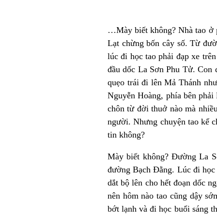
…Mày biết không? Nhà tao ở p
Lạt chừng bốn cây số. Từ đườ
lúc đi học tao phải đạp xe tr
đầu dốc La Sơn Phu Tử. Con đ
quẹo trái đi lên Mả Thánh nh
Nguyễn Hoàng, phía bên phải 
chôn từ đời thuở nào mà nhiều
người. Nhưng chuyện tao kể 
tin không?
Mày biết không? Đường La Sơ
đường Bạch Đằng. Lúc đi học t
dắt bộ lên cho hết đoạn dốc n
nên hôm nào tao cũng dậy sớm
bớt lạnh và đi học buổi sáng 