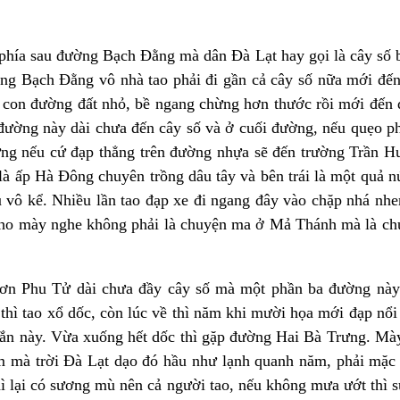
hía sau đường Bạch Đằng mà dân Đà Lạt hay gọi là cây số bố
ng Bạch Đằng vô nhà tao phải đi gần cả cây số nữa mới đế
ên con đường đất nhỏ, bề ngang chừng hơn thước rồi mới đế
ường này dài chưa đến cây số và ở cuối đường, nếu quẹo p
ưng nếu cứ đạp thẳng trên đường nhựa sẽ đến trường Trần
là ấp Hà Đông chuyên trồng dâu tây và bên trái là một quả 
 vô kể. Nhiều lần tao đạp xe đi ngang đây vào chặp nhá nhem
cho mày nghe không phải là chuyện ma ở Mả Thánh mà là c
n Phu Tử dài chưa đầy cây số mà một phần ba đường này 
hì tao xổ dốc, còn lúc về thì năm khi mười họa mới đạp nổi
gắn này. Vừa xuống hết dốc thì gặp đường Hai Bà Trưng. Mà
 mà trời Đà Lạt dạo đó hầu như lạnh quanh năm, phải mặc 
thì lại có sương mù nên cả người tao, nếu không mưa ướt thì