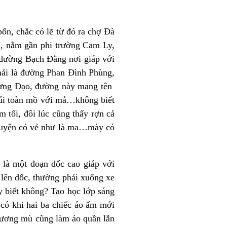
n, chắc có lẽ từ đó ra chợ Đà
n, nằm gần phi trường Cam Ly,
n đường Bạch Đằng nơi giáp với
hải là đường Phan Đình Phùng,
 Hưng Đạo, đường này mang tên
núi toàn mồ với mả…không biết
 tối, đôi lúc cũng thấy rợn cả
huyện có vẻ như là ma…mày có
là một đoạn dốc cao giáp với
 lên dốc, thường phải xuống xe
y biết không? Tao học lớp sáng
có khi hai ba chiếc áo ấm mới
 sương mù cũng làm áo quần lẫn