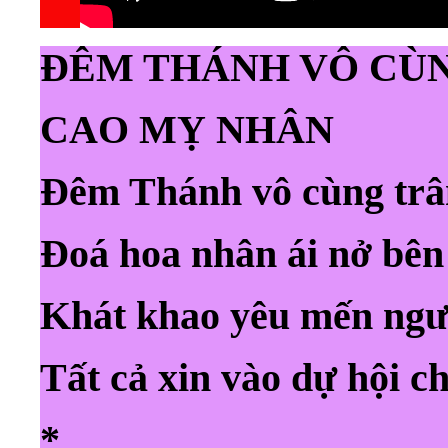
ĐÊM THÁNH VÔ C
CAO MỴ NHÂN
Đêm Thánh vô cùng trâ
Đoá hoa nhân ái nở bên
Khát khao yêu mến ngườ
Tất cả xin vào dự hội c
*