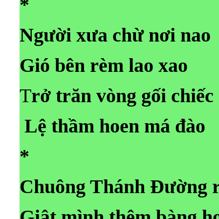
*
Người xưa chừ nơi nao
Gió bên rèm lao xao
T
rở trăn vòng gối chiếc
Lệ thầm hoen má đào
*
Chuông Thánh Đường r
Giật mình thêm bàng h