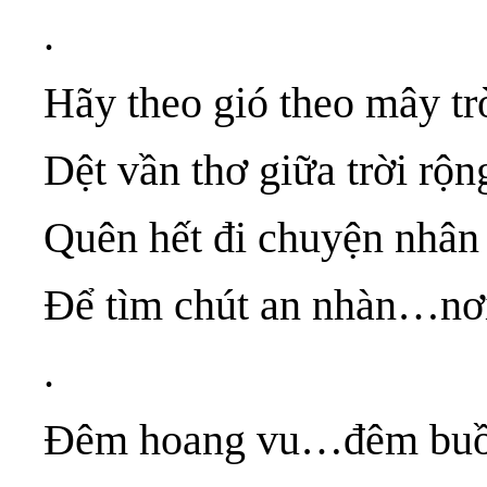
.
Hãy theo gió theo mây tr
Dệt vần thơ giữa trời rộn
Quên hết đi chuyện nhân
Để tìm chút an nhàn…nơi
.
Đêm hoang vu…đêm buồ