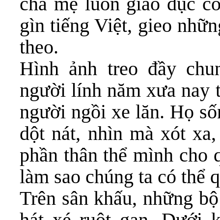
cha mẹ luôn giáo dục co
gìn tiếng Việt, gieo nhữ
theo.
Hình ảnh treo đầy chu
người lính năm xưa nay t
người ngồi xe lăn. Họ số
dột nát, nhìn mà xót xa
phần thân thể mình cho 
làm sao chúng ta có thể 
Trên sân khấu, những bộ 
hát xé ruột gan. Dưới 