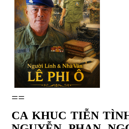
==
CA KHUC TIỄN TÌN
NGUYỄN PHAN NGỌC