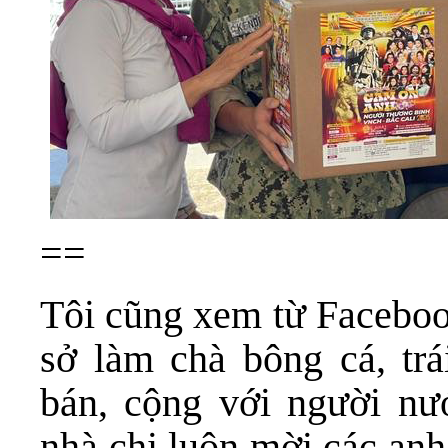
==
Tôi cũng xem từ Faceboo
sở làm chà bông cá, trá
bán, cộng với người nư
nhà chị luôn mời các anh