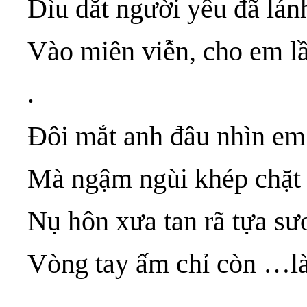
Dìu dắt người yêu đã lánh
Vào miên viễn, cho em lần
.
Đôi mắt anh đâu nhìn em 
Mà ngậm ngùi khép chặt 
Nụ hôn xưa tan rã tựa s
Vòng tay ấm chỉ còn …là
.