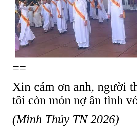
==
Xin cám ơn anh, người 
tôi còn món nợ ân tình vớ
(Minh Thúy TN 2026)