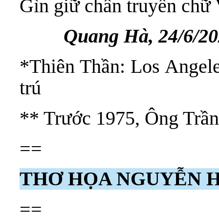
Gìn giữ chân truyền chữ V
Quang Hà, 24/6/2
*Thiên Thần: Los Angeles
trú
** Trước 1975, Ông Trần
==
THƠ HỌA NGUYỄN 
==