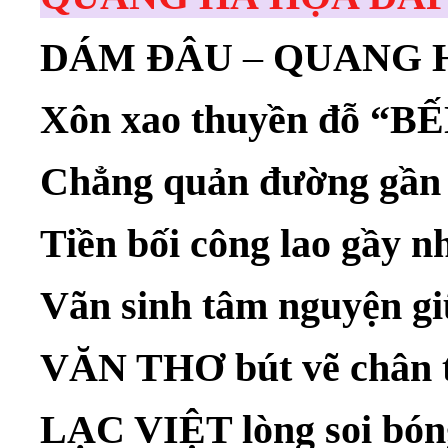
DÁM ĐÂU
–
QUANG 
Xôn xao thuyền đỗ 
Chẳng quản đường gần 
Tiền bối công lao gầy n
Vãn sinh tâm nguyện gi
VĂN THƠ bút vẽ chân t
LẠC VIỆT lòng soi bón