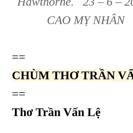
Hawthorne. 23 – 6 – 2
CAO MỴ NHÂN
==
CHÙM THƠ TRẦN VẤ
==
Thơ Trần Vấn Lệ
.