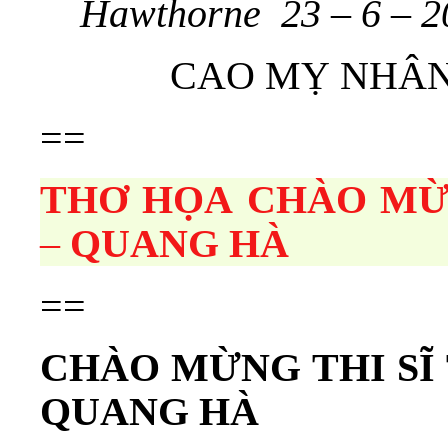
Hawthorne 23 – 6 – 2
CAO MỴ NHÂ
==
THƠ HỌA
CHÀO MỪN
–
QUANG HÀ
==
CHÀO MỪNG THI SĨ
QUANG HÀ