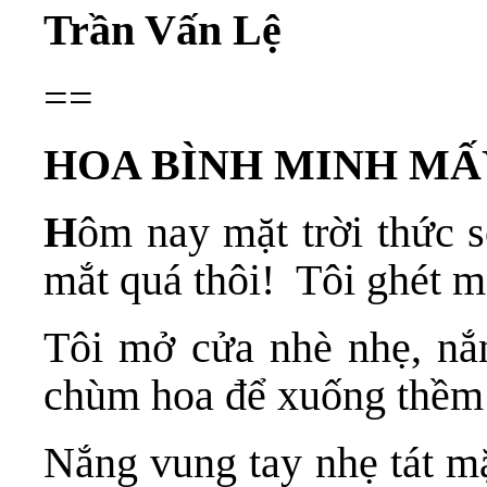
Trần Vấn Lệ
==
HOA BÌNH MINH MẤ
H
ôm nay mặt trời thức s
mắt quá thôi! Tôi ghét mặ
Tôi mở cửa nhè nhẹ, nắ
chùm hoa để xuống thề
Nắng vung tay nhẹ tát m