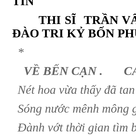
TIN
THI SĨ TRẦN V
ĐÀO TRI KỶ BỐN 
*
VỀ BẾN CẠN . C
Nét hoa vừa thấy đã tan
Sóng nước mênh mông g
Đành vớt thời gian tìm 