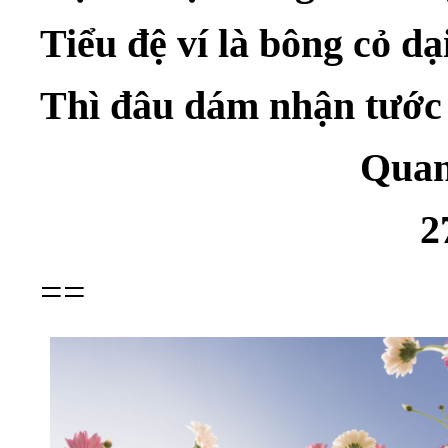
Tiểu đệ ví là bông cỏ dạ
Thì đâu dám nhận tước 
Quang Hà k
27/6/2
==