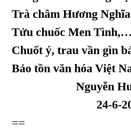
Trà châm Hương Nghĩa 
Tửu chuốc Men Tình,…t
Chuốt ý, trau vần gìn 
Bảo tồn văn hóa Việt N
Nguyễn Huy 
24-6-202
==