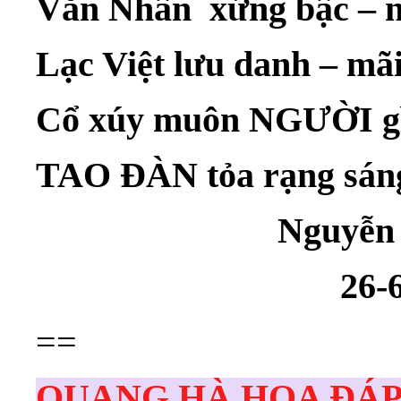
Văn Nhân xứng bậc – n
Lạc Việt lưu danh – mã
Cổ xúy muôn NGƯỜI g
TAO ĐÀN tỏa rạng s
Nguyễn Huy
26-6-20
==
QUANG HÀ HỌA ĐÁP