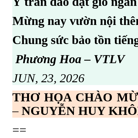
Ý tràn dào dạt gió ngân
Mừng nay vườn nội th
Chung sức bảo tồn tiến
Phương Hoa – VTLV
JUN, 23, 2026
THƠ HỌA CHÀO MỪN
–
NGUYỄN HUY KHÔ
==