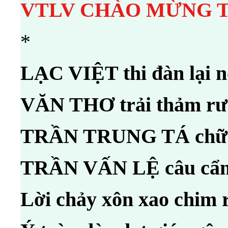
VTLV CHÀO MỪNG TH
*
LẠC VIỆT thi đàn lại n
VĂN THƠ trải thảm rư
TRẦN TRUNG TÁ chữ c
TRẦN VẤN LỆ câu cẩn
Lời chảy xôn xao chim r