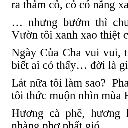
ra thảm cỏ, cỏ có nắng 
… nhưng bướm thì chư
Vườn tôi xanh xao thiệt 
Ngày Của Cha vui vui, 
biết ai có thấy… đời là 
Lát nữa tôi làm sao? Ph
tôi thức muộn nhìn mùa
Hương cà phê, hương 
nhàng phơ phất gió…