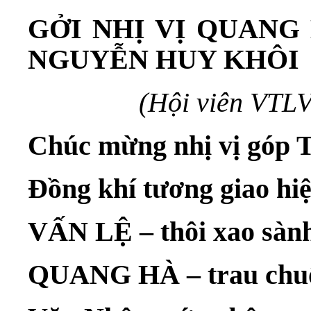
GỞI NHỊ VỊ
QUANG 
NGUYỄN HUY KHÔI
(Hội viên VTL
Chúc mừng nhị vị góp
Đồng khí tương giao hi
VẤN LỆ – thôi xao sành
QUANG HÀ – trau chuốt