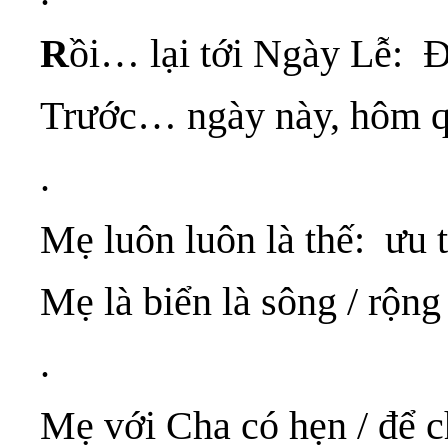
R
ồi… lại tới Ngày Lễ:
Trước… ngày này, hôm q
.
Mẹ luôn luôn là thế: ưu 
Mẹ là biển là sông / rộn
.
Mẹ với Cha có hẹn / để 