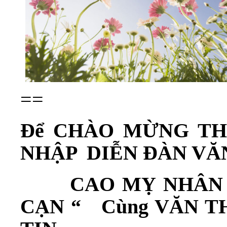
==
Để CHÀO MỪNG TH
NHẬP DIỄN ĐÀN VĂN
CAO MỴ NHÂN 
CẠN “ Cùng VĂN T