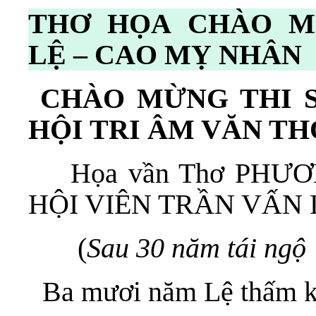
THƠ HỌA CHÀO M
LỆ – CAO MỴ NHÂN
CHÀO MỪNG THI S
HỘI TRI ÂM VĂN TH
Họa vần Thơ PHƯ
HỘI VIÊN TRẦN VẤN 
(
Sau 30 năm tái ng
Ba mươi năm Lệ thấm k