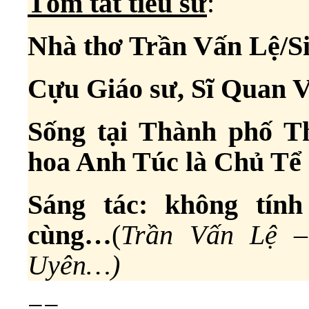
Tóm tắt tiểu sử
:
Nhà thơ Trần Vấn Lệ/Si
Cựu Giáo sư, Sĩ Quan
Sống tại Thành phố Th
hoa Anh Túc là Chủ Tể
Sáng tác: không tín
cùng…
(
Trần Vấn Lệ –
Uyên…)
==