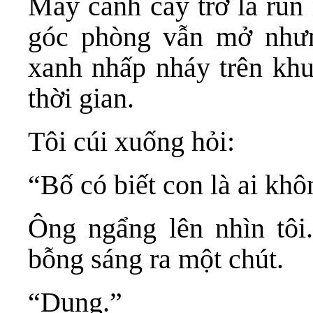
Mấy cành cây trơ lá run 
góc phòng vẫn mở nhưn
xanh nhấp nháy trên kh
thời gian.
Tôi cúi xuống hỏi:
“Bố có biết con là ai kh
Ông ngẩng lên nhìn tôi
bỗng sáng ra một chút.
“Dung.”