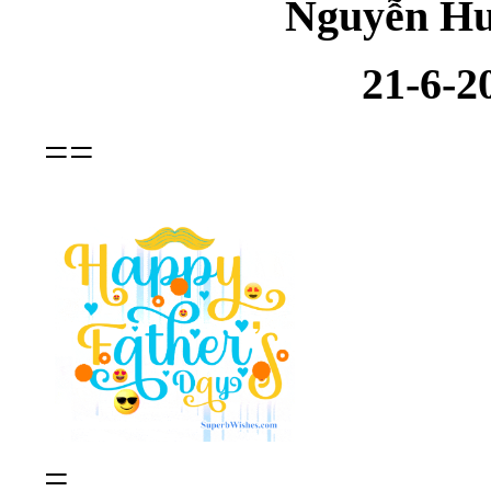
Nguyễn Huy 
21-6-202
==
=