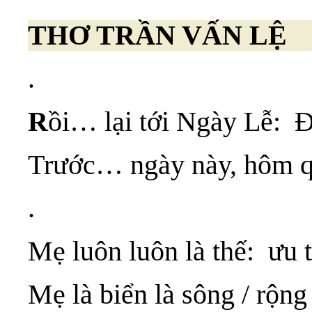
THƠ TRẦN VẤN LỆ
.
R
ồi… lại tới Ngày Lễ:
Trước… ngày này, hôm q
.
Mẹ luôn luôn là thế: ưu 
Mẹ là biển là sông / rộn