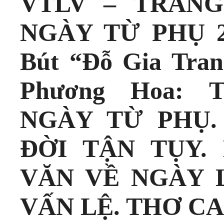
VTLV – TRAN
NGÀY TỪ PHỤ 2
Bút “Đỗ Gia Tran
Phương Hoa:
NGÀY TỪ PHỤ. 
ĐỜI TẬN TỤY. 
VĂN VỀ NGÀY 
VẤN LỆ. THƠ C