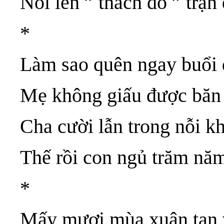
Nổi lên ” thách đố ” trận
*
Làm sao quên ngay buổi
Mẹ không giấu được băn
Cha cười lẫn trong nỗi k
Thế rồi con ngủ trăm nă
*
Mấy mươi mùa xuân tan