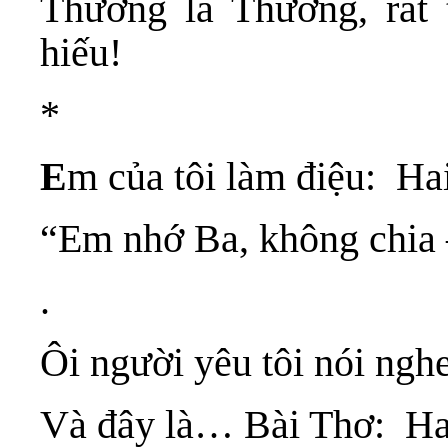
Thương là Thương, rất
hiếu!
*
E
m của tôi làm điệu: Ha
“Em nhớ Ba, không chi
.
Ôi người yêu tôi nói ngh
Và đây là… Bài Thơ: Ha