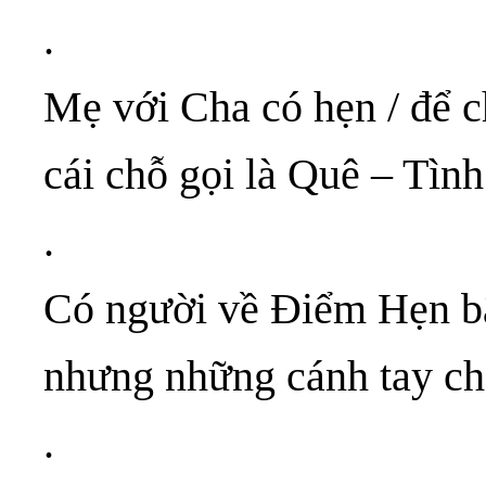
.
Mẹ với Cha có hẹn / để 
cái chỗ gọi là Quê – T
.
Có người về Điểm Hẹn b
nhưng những cánh tay ch
.