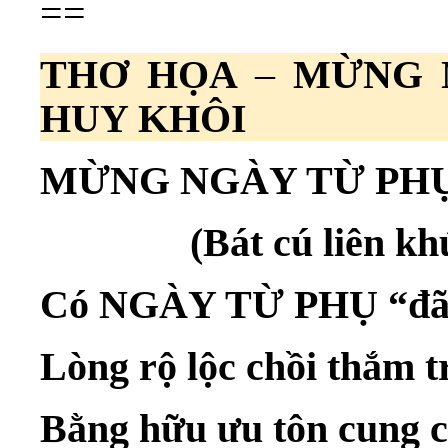
==
THƠ HỌA
–
MỪNG 
HUY KHÔI
MỪNG NGÀY TỪ PH
(Bát cú liên khú
Có NGÀY TỪ PHỤ “đã”
Lòng rộ lộc chồi thắm t
Bằng hữu ưu tôn cung 