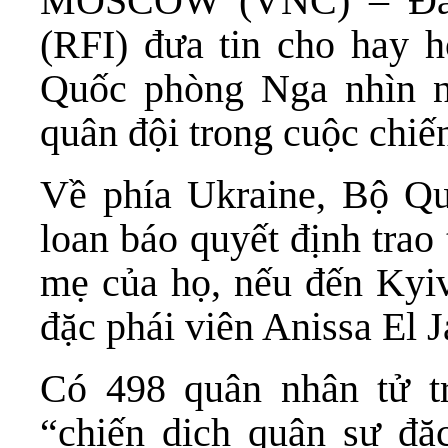
MOSCOW (VNC) – Ðài 
(RFI) đưa tin cho hay h
Quốc phòng Nga nhìn n
quân đội trong cuộc chiế
Về phía Ukraine, Bộ Q
loan báo quyết định trao
mẹ của họ, nếu đến Kyi
đặc phái viên Anissa El Ja
Có 498 quân nhân tử tr
“chiến dịch quân sự đặc