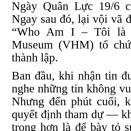
Ngày Quân Lực 19/6 c
Ngay sau đó, lại vội vã đ
“Who Am I – Tôi là A
Museum (VHM) tổ chứ
thành lập.
Ban đầu, khi nhận tin đư
nghe những tin không vui
Nhưng đến phút cuối, kh
quyết định tham dự — kh
trọng hơn là để bày tỏ s