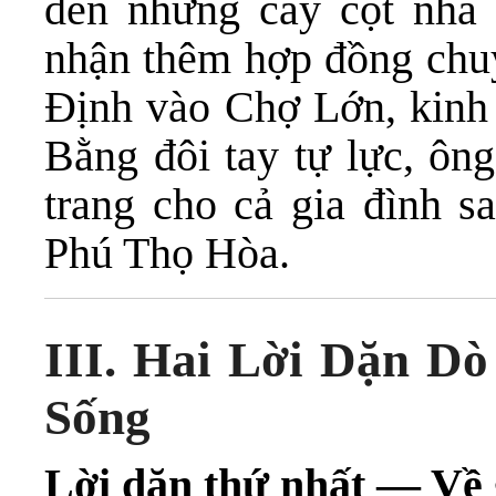
đến những cây cột nhà 
nhận thêm hợp đồng chuy
Định vào Chợ Lớn, kinh 
Bằng đôi tay tự lực, ông
trang cho cả gia đình s
Phú Thọ Hòa.
III. Hai Lời Dặn D
Sống
Lời dặn thứ nhất — Về gi