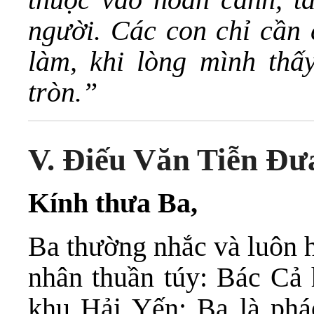
người. Các con chỉ cần 
làm, khi lòng mình th
tròn.”
V. Điếu Văn Tiễn Đư
Kính thưa Ba,
Ba thường nhắc và luôn h
nhân thuần túy: Bác Cả 
khu Hải Yến; Ba là phá