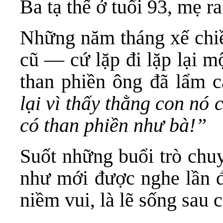
Ba tạ thế ở tuổi 93, mẹ ra
Những năm tháng xế chiều
cũ — cứ lặp đi lặp lại m
than phiền ông đã lẩm 
lại vì thấy thằng con nó 
có than phiền như bà!”
Suốt những buổi trò chuy
như mới được nghe lần đầ
niềm vui, là lẽ sống sau 