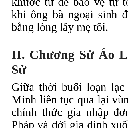
khước từ để bảo vệ tự t
khi ông bà ngoại sinh đ
bằng lòng lấy mẹ tôi.
II. Chương Sử Áo L
Sử
Giữa thời buổi loạn lạc
Minh liên tục qua lại vù
chính thức gia nhập đơ
Pháp và dời gia đình xu