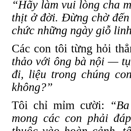
“Hãy làm vui lòng cha m
thịt ở đời. Đừng chờ đến
chức những ngày giỗ linh
Các con tôi từng hỏi th
thảo với ông bà nội — tụ
đi, liệu trong chúng c
không?”
Tôi chỉ mỉm cười:
“Ba
mong các con phải đáp 
thuộc vào hoàn cảnh, t