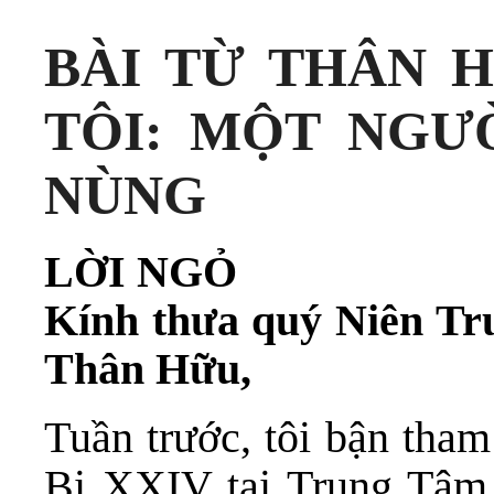
BÀI TỪ THÂN H
TÔI: MỘT NGƯ
NÙNG
LỜI NGỎ
Kính thưa quý Niên Tr
Thân Hữu,
Tuần trước, tôi bận tha
Bị XXIV tại Trung Tâm