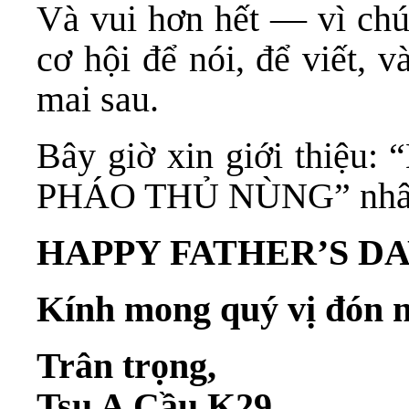
Và vui hơn hết — vì chú
cơ hội để nói, để viết, v
mai sau.
Bây giờ xin giới thiệ
PHÁO THỦ NÙNG” nhân
HAPPY FATHER’S DAY
Kính mong quý vị đón n
Trân trọng,
Tsu A Cầu K29