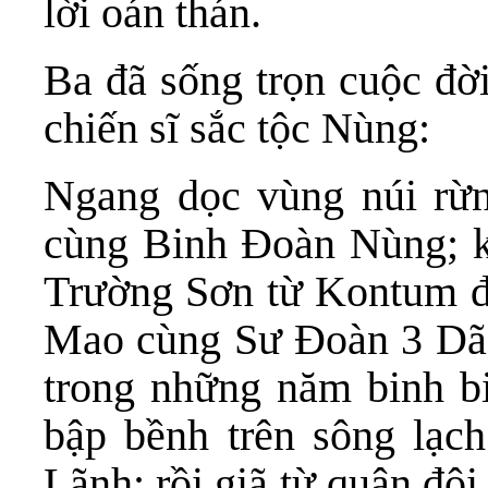
lời oán thán.
Ba đã sống trọn cuộc đờ
chiến sĩ sắc tộc Nùng:
Ngang dọc vùng núi rừ
cùng Binh Đoàn Nùng; k
Trường Sơn từ Kontum đế
Mao cùng Sư Đoàn 3 Dã 
trong những năm binh b
bập bềnh trên sông lạ
Lãnh; rồi giã từ quân độ